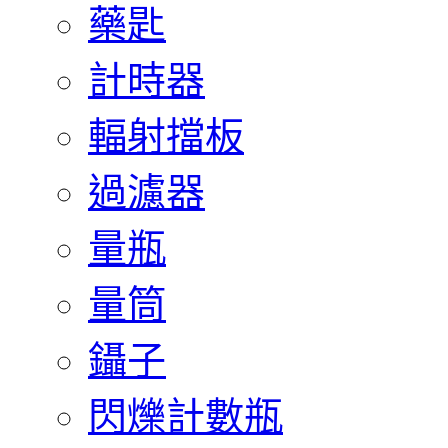
藥匙
計時器
輻射擋板
過濾器
量瓶
量筒
鑷子
閃爍計數瓶