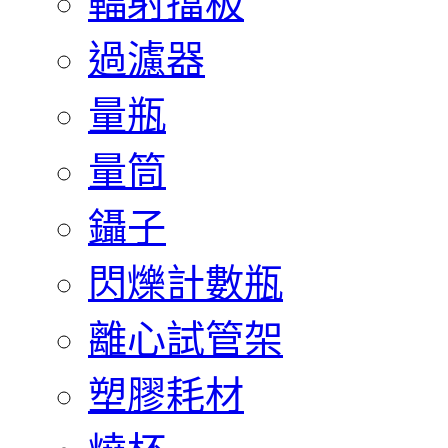
輻射擋板
過濾器
量瓶
量筒
鑷子
閃爍計數瓶
離心試管架
塑膠耗材