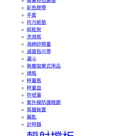
廢棄物包裝袋
彩色膠帶
手套
抗污紙墊
晾乾架
洗滌瓶
海綿矽膠塞
滅菌指示帶
漏斗
無塵拋棄式用品
燒瓶
秤量瓶
秤量皿
符號筆
紫外線防護眼鏡
蒸餾裝置
藥匙
計時器