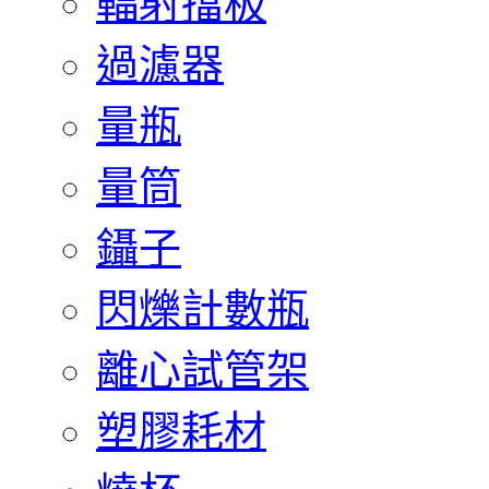
輻射擋板
過濾器
量瓶
量筒
鑷子
閃爍計數瓶
離心試管架
塑膠耗材