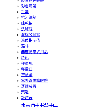
廢棄物包裝袋
彩色膠帶
手套
抗污紙墊
晾乾架
洗滌瓶
海綿矽膠塞
滅菌指示帶
漏斗
無塵拋棄式用品
燒瓶
秤量瓶
秤量皿
符號筆
紫外線防護眼鏡
蒸餾裝置
藥匙
計時器