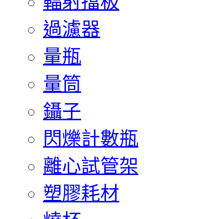
輻射擋板
過濾器
量瓶
量筒
鑷子
閃爍計數瓶
離心試管架
塑膠耗材