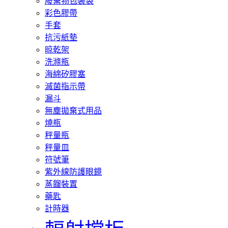
廢棄物包裝袋
彩色膠帶
手套
抗污紙墊
晾乾架
洗滌瓶
海綿矽膠塞
滅菌指示帶
漏斗
無塵拋棄式用品
燒瓶
秤量瓶
秤量皿
符號筆
紫外線防護眼鏡
蒸餾裝置
藥匙
計時器